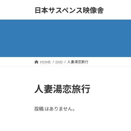
コ
ナ
日本サスペンス映像舎
ン
ビ
テ
ゲ
ン
ー
ツ
シ
へ
ョ
ス
ン
キ
に
ッ
移
HOME
DVD
人妻湯恋旅行
プ
動
人妻湯恋旅行
投稿 はありません。