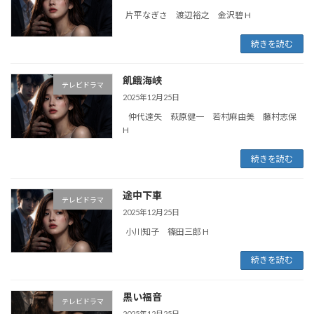
片平なぎさ 渡辺裕之 金沢碧 H
続きを読む
飢餓海峡
テレビドラマ
2025年12月25日
仲代達矢 萩原健一 若村麻由美 藤村志保
H
続きを読む
途中下車
テレビドラマ
2025年12月25日
小川知子 篠田三郎 H
続きを読む
黒い福音
テレビドラマ
2025年12月25日