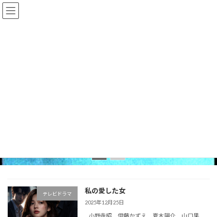
コ
ナ
日本サスペンス映像舎
ン
ビ
テ
ゲ
ン
ー
ツ
シ
へ
ョ
ス
ン
キ
に
ッ
移
プ
動
READ MORE
私の愛した女
テレビドラマ
2025年12月25日
小野寺昭 伊藤かずえ 夏木陽介 山口果