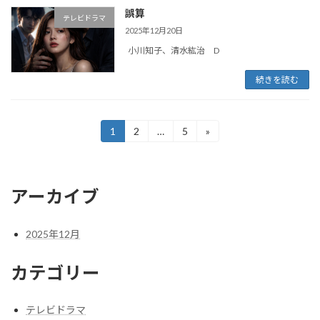
誤算
テレビドラマ
2025年12月20日
小川知子、清水紘治 D
続きを読む
投
1
2
…
5
»
固
固
固
定
定
定
稿
ペ
ペ
ペ
ー
ー
ー
の
ジ
ジ
ジ
アーカイブ
ペ
ー
2025年12月
ジ
カテゴリー
送
り
テレビドラマ