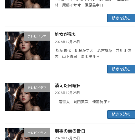
林 尾藤イサオ 湯原昌幸 H
続きを読む
処女が見た
テレビドラマ
2025年12月25日
松尾嘉代 伊藤かずえ 名古屋章 井川比佐
志 山下真司 夏木陽介 H
続きを読む
消えた日曜日
テレビドラマ
2025年12月25日
竜雷太 岡田英次 佳那晃子 H
続きを読む
刑事の妻の告白
テレビドラマ
2025年12月25日