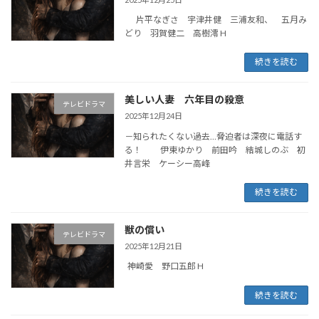
片平なぎさ 宇津井健 三浦友和、 五月み
どり 羽賀健二 高樹澪 H
続きを読む
美しい人妻 六年目の殺意
テレビドラマ
2025年12月24日
－知られたくない過去…脅迫者は深夜に電話す
る！ 伊東ゆかり 前田吟 結城しのぶ 初
井言栄 ケーシー高峰
続きを読む
獣の償い
テレビドラマ
2025年12月21日
神崎愛 野口五郎 H
続きを読む