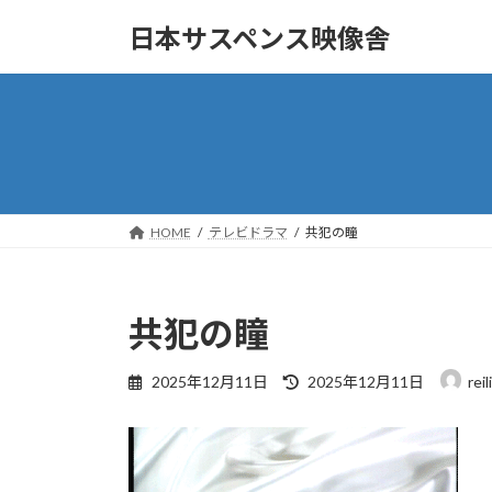
コ
ナ
日本サスペンス映像舎
ン
ビ
テ
ゲ
ン
ー
ツ
シ
へ
ョ
ス
ン
キ
に
ッ
移
HOME
テレビドラマ
共犯の瞳
プ
動
共犯の瞳
最
2025年12月11日
2025年12月11日
rei
終
更
新
日
時