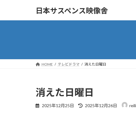
コ
ナ
日本サスペンス映像舎
ン
ビ
テ
ゲ
ン
ー
ツ
シ
へ
ョ
ス
ン
キ
に
ッ
移
HOME
テレビドラマ
消えた日曜日
プ
動
消えた日曜日
最
2025年12月25日
2025年12月26日
rei
終
更
新
日
時